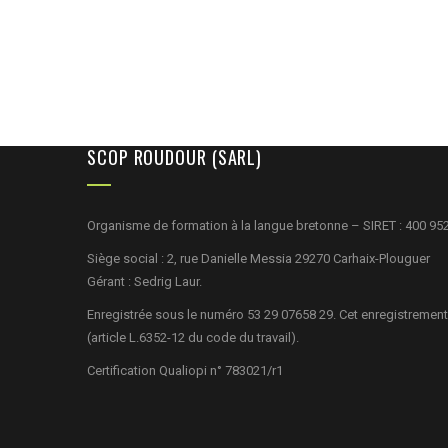
SCOP ROUDOUR (SARL)
Organisme de formation à la langue bretonne – SIRET : 400 95
Siège social : 2, rue Danielle Messia 29270 Carhaix-Plouguer
Gérant : Sedrig Laur.
Enregistrée sous le numéro 53 29 07658 29. Cet enregistrement
(article L.6352-12 du code du travail).
Certification Qualiopi n° 783021/r1