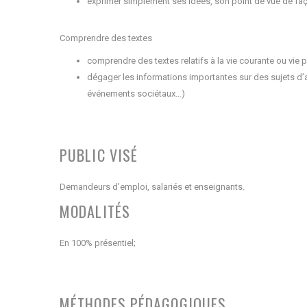
exprimer simplement ses idées, son point de vue de f
Comprendre des textes
comprendre des textes relatifs à la vie courante ou vie 
dégager les informations importantes sur des sujets d’ac
événements sociétaux…)
PUBLIC VISÉ
Demandeurs d’emploi, salariés et enseignants.
MODALITÉS
En 100% présentiel;
MÉTHODES PÉDAGOGIQUES