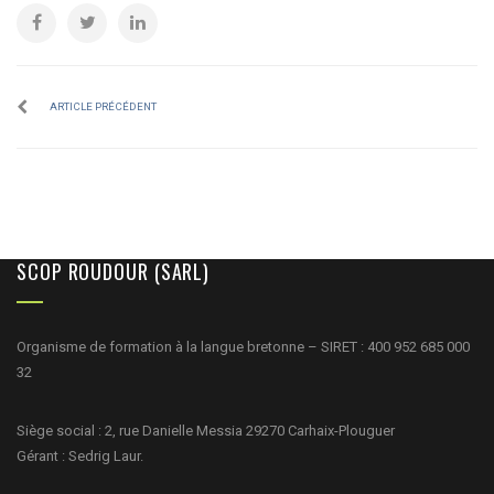
ARTICLE PRÉCÉDENT
SCOP ROUDOUR (SARL)
Organisme de formation à la langue bretonne – SIRET : 400 952 685 000
32
Siège social : 2, rue Danielle Messia 29270 Carhaix-Plouguer
Gérant : Sedrig Laur.