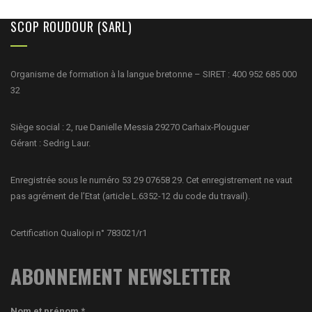
SCOP ROUDOUR (SARL)
Organisme de formation à la langue bretonne – SIRET : 400 952 685 000
32
Siège social : 2, rue Danielle Messia 29270 Carhaix-Plouguer
Gérant : Sedrig Laur.
Enregistrée sous le numéro 53 29 07658 29. Cet enregistrement ne vaut
pas agrément de l’Etat (article L.6352-12 du code du travail).
Certification Qualiopi n° 783021/r1
ABONNEMENT NEWSLETTER
Nom et prénom *