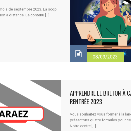
u mois de septembre 2023. La scop
on à distance. Le contenu […]
08/09/2023
APPRENDRE LE BRETON À C
RENTRÉE 2023
Vous souhaitez vous former à la lan
présentons quatre formules pour cet
Notre centre […]