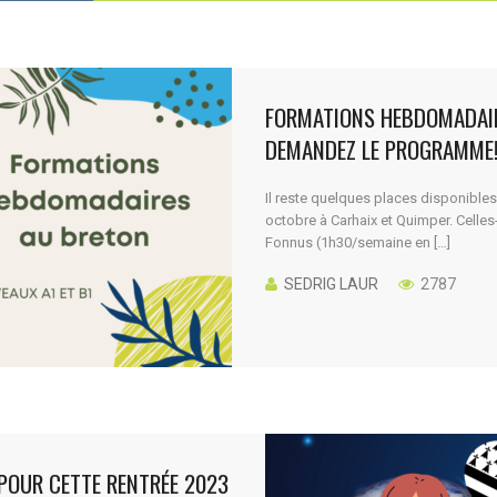
FORMATIONS HEBDOMADAIR
DEMANDEZ LE PROGRAMME
Il reste quelques places disponibl
octobre à Carhaix et Quimper. Celles
Fonnus (1h30/semaine en […]
SEDRIG LAUR
2787
POUR CETTE RENTRÉE 2023