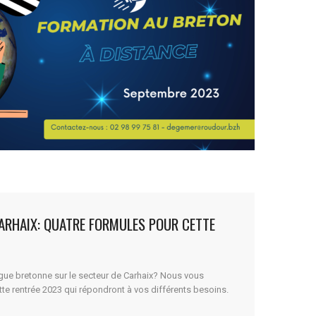
ARHAIX: QUATRE FORMULES POUR CETTE
gue bretonne sur le secteur de Carhaix? Nous vous
te rentrée 2023 qui répondront à vos différents besoins.