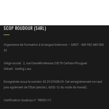
SCOP ROUDOUR (SARL)
Organisme de formation à la langue bretonne – SIRET : 400 952 685 000
32
Siège social : 2, rue Danielle Messia 29270 Carhaix-Plouguer
Gérant : Sedrig Laur.
Enregistrée sous le numéro 53 29 07658 29. Cet enregistrement ne vaut
pas agrément de l’Etat (article L.6352-12 du code du travail).
Certification Qualiopi n° 783021/r1