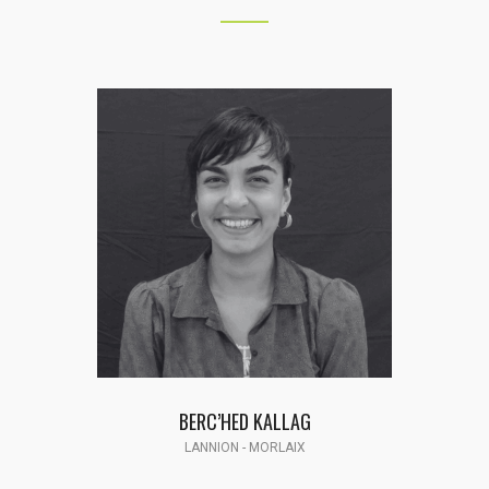
’HED KALLAG
J
ION - MORLAIX
LANNION - 