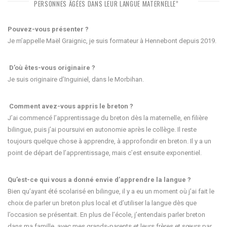
PERSONNES ÂGÉES DANS LEUR LANGUE MATERNELLE”
Pouvez-vous présenter ?
Je m’appelle Maël Graignic, je suis formateur à Hennebont depuis 2019.
D’où êtes-vous originaire ?
Je suis originaire d’Inguiniel, dans le Morbihan.
Comment avez-vous appris le breton ?
J’ai commencé l’apprentissage du breton dès la maternelle, en filière
bilingue, puis j’ai poursuivi en autonomie après le collège. Il reste
toujours quelque chose à apprendre, à approfondir en breton. Il y a un
point de départ de l’apprentissage, mais c’est ensuite exponentiel.
Qu’est-ce qui vous a donné envie d’apprendre la langue ?
Bien qu’ayant été scolarisé en bilingue, il y a eu un moment où j’ai fait le
choix de parler un breton plus local et d’utiliser la langue dès que
l’occasion se présentait. En plus de l’école, j’entendais parler breton
dans ma famille, avec mes grands-parents et leurs frères et sœurs par