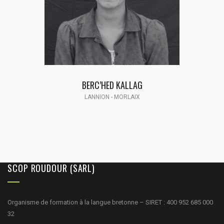
JOB LE NEN
LANNION - LESNEVEN - MORLAIX
SCOP ROUDOUR (SARL)
Organisme de formation à la langue bretonne – SIRET : 400 952 685 000
32