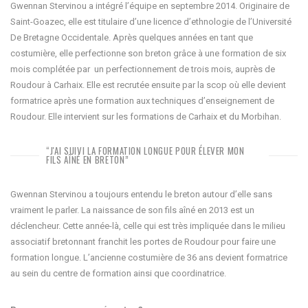
Gwennan Stervinou a intégré l’équipe en septembre 2014. Originaire de
Saint-Goazec, elle est titulaire d’une licence d’ethnologie de l’Université
De Bretagne Occidentale. Après quelques années en tant que
costumière, elle perfectionne son breton grâce à une formation de six
mois complétée par un perfectionnement de trois mois, auprès de
Roudour à Carhaix. Elle est recrutée ensuite par la scop où elle devient
formatrice après une formation aux techniques d’enseignement de
Roudour. Elle intervient sur les formations de Carhaix et du Morbihan.
“J'AI SUIVI LA FORMATION LONGUE POUR ÉLEVER MON
FILS AÎNÉ EN BRETON”
Gwennan Stervinou a toujours entendu le breton autour d’elle sans
vraiment le parler. La naissance de son fils aîné en 2013 est un
déclencheur. Cette année-là, celle qui est très impliquée dans le milieu
associatif bretonnant franchit les portes de Roudour pour faire une
formation longue. L’ancienne costumière de 36 ans devient formatrice
au sein du centre de formation ainsi que coordinatrice.