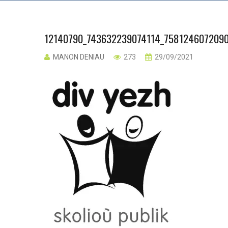
12140790_743632239074114_758124607209
MANON DENIAU
273
29/09/2021