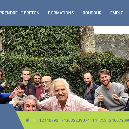
PRENDRE LE BRETON
FORMATIONS
ROUDOUR
EMPLOI
12140790_743632239074114_758124607209