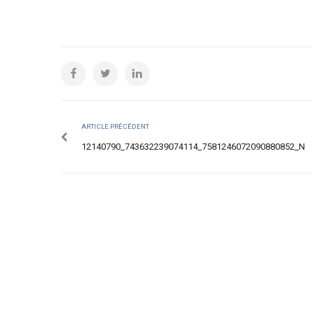
ARTICLE PRÉCÉDENT
12140790_743632239074114_7581246072090880852_N