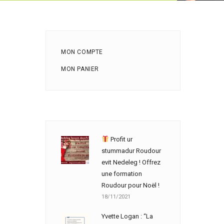
MON COMPTE
MON PANIER
Profit ur
stummadur Roudour
evit Nedeleg ! Offrez
une formation
Roudour pour Noël !
18/11/2021
Yvette Logan : “La