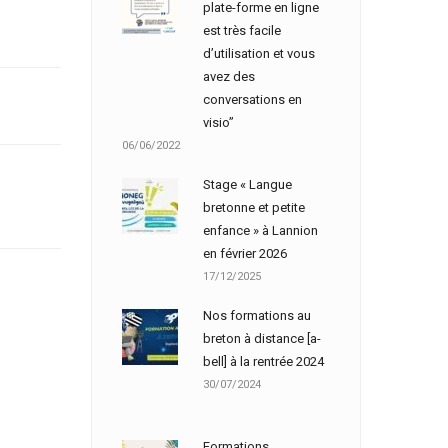
plate-forme en ligne
est très facile
d’utilisation et vous
avez des
conversations en
visio”
06/06/2022
Stage « Langue
bretonne et petite
enfance » à Lannion
en février 2026
17/12/2025
Nos formations au
breton à distance [a-
bell] à la rentrée 2024
30/07/2024
Formations