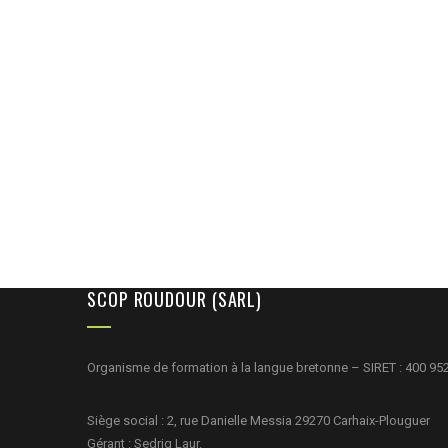
SCOP ROUDOUR (SARL)
Organisme de formation à la langue bretonne – SIRET : 400 95
Siège social : 2, rue Danielle Messia 29270 Carhaix-Plouguer
Gérant : Sedrig Laur.