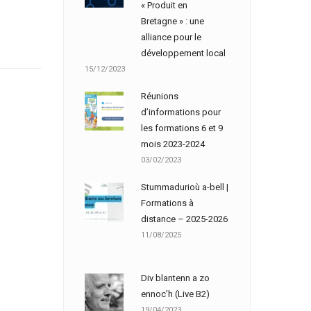
« Produit en
Bretagne » : une
alliance pour le
développement local
15/12/2023
Réunions
d’informations pour
les formations 6 et 9
mois 2023-2024
03/02/2023
Stummadurioù a-bell |
Formations à
distance – 2025-2026
11/08/2025
Div blantenn a zo
ennoc’h (Live B2)
19/04/2023