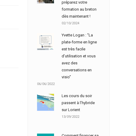
préparez votre
formation au breton
dès maintenant !
02/10/2024
Yvette Logan : “La
plate-forme en ligne
est très facile
d’utilisation et vous
avez des
conversations en
visio”
06/06/2022
Les cours du soir
passent à l’hybride
sur Lorient
13/09/2022
Comment financer sa