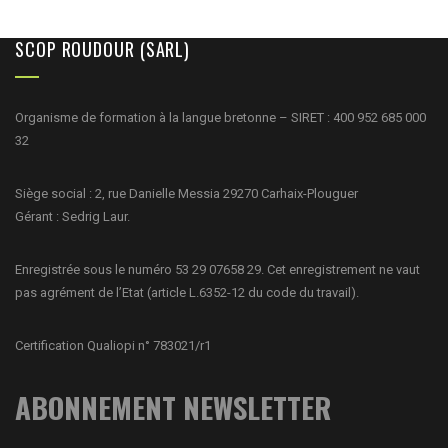
SCOP ROUDOUR (SARL)
Organisme de formation à la langue bretonne – SIRET : 400 952 685 000
32
Siège social : 2, rue Danielle Messia 29270 Carhaix-Plouguer
Gérant : Sedrig Laur.
Enregistrée sous le numéro 53 29 07658 29. Cet enregistrement ne vaut
pas agrément de l’Etat (article L.6352-12 du code du travail).
Certification Qualiopi n° 783021/r1
ABONNEMENT NEWSLETTER