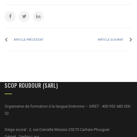
ARTICLE PRÉCÉDENT
ARTICLE SUIVANT
SCOP ROUDOUR (SARL)
Organisme de formation à la langue bretonne – SIRET : 400 952 685 000
32
Siège social : 2, rue Danielle Messia 29270 Carhaix-Plouguer
Gérant : Sedrig Laur.