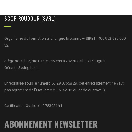
SCOP ROUDOUR (SARL)
Organisme de formation à la langue bretonne – SIRET : 400 952 685 000
32
Siège social : 2, rue Danielle Messia 29270 Carhaix-Plouguer
Gérant : Sedrig Laur.
Enregistrée sous le numéro 53 29 07658 29. Cet enregistrement ne vaut
pas agrément de l’Etat (article L.6352-12 du code du travail).
Certification Qualiopi n° 783021/r1
ABONNEMENT NEWSLETTER