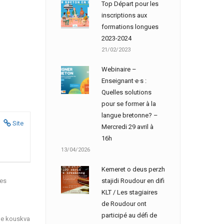
Top Départ pour les
inscriptions aux
formations longues
2023-2024
21/02/2023
Webinaire –
Enseignant·e·s :
Quelles solutions
pour se former à la
langue bretonne? –
Site
Mercredi 29 avril à
16h
13/04/2026
Kemeret o deus perzh
nes
stajidi Roudour en difi
KLT / Les stagiaires
de Roudour ont
participé au défi de
ù e kouskva