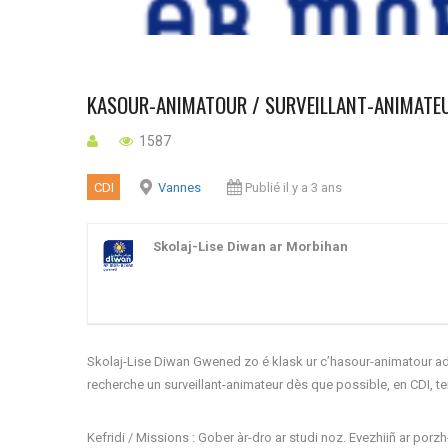
KASOUR-ANIMATOUR / SURVEILLANT-ANIMATE
1587
CDI
Vannes
Publié il y a 3 ans
Skolaj-Lise Diwan ar Morbihan
Skolaj-Lise Diwan Gwened zo é klask ur c’hasour-animatour ad
recherche un surveillant-animateur dès que possible, en CDI, t
Kefridi / Missions : Gober àr-dro ar studi noz. Evezhiiñ ar po