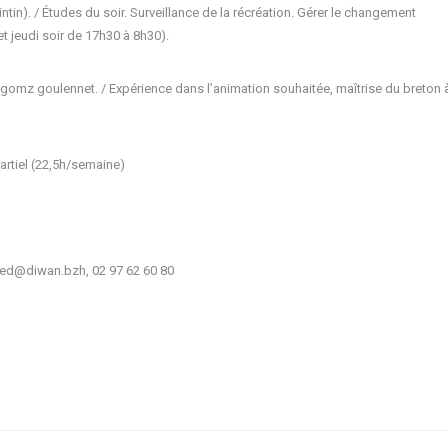
ntin). / Études du soir. Surveillance de la récréation. Gérer le changement
et jeudi soir de 17h30 à 8h30).
 gomz goulennet. / Expérience dans l’animation souhaitée, maîtrise du breton à 
partiel (22,5h/semaine)
ned@diwan.bzh, 02 97 62 60 80