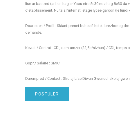
lise ar baotred (ar Lun hag ar Yaou etre 5e30 noz hag 8e30 da vi
d’établissement. Nuits à l’internat, étage lycée garçon (le lundi 
Doare den / Profil : Skiant-prenet buheziñ hetet, brezhoneg dre
demandé.
Kevrat / Contrat : CDI, darn-amzer (22,5e/sizhun) / CDI, temps 
Gopr / Salaire : SMIC
Darempred / Contact : Skolaj-Lise Diwan Gwened, skolaj.gwe