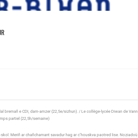
UR
al bremañ e CDI, darn-amzer (22,5e/sizhun). / Le collège-lycée Diwan de Van
emps partiel (22,5h/semaine)
rzh-skol. Meriñ ar chañchamant savadur hag ar c’houskva paotred lise. Noziado