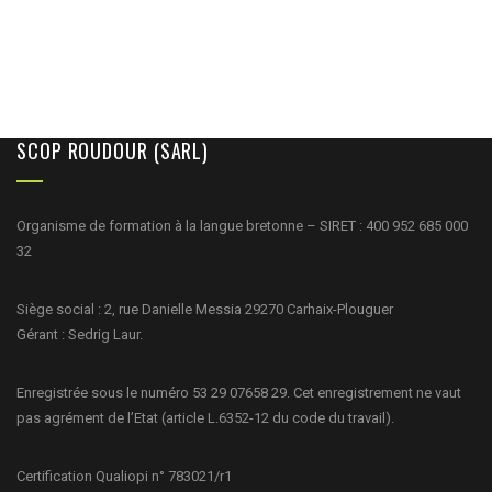
SCOP ROUDOUR (SARL)
Organisme de formation à la langue bretonne – SIRET : 400 952 685 000
32
Siège social : 2, rue Danielle Messia 29270 Carhaix-Plouguer
Gérant : Sedrig Laur.
Enregistrée sous le numéro 53 29 07658 29. Cet enregistrement ne vaut
pas agrément de l’Etat (article L.6352-12 du code du travail).
Certification Qualiopi n° 783021/r1