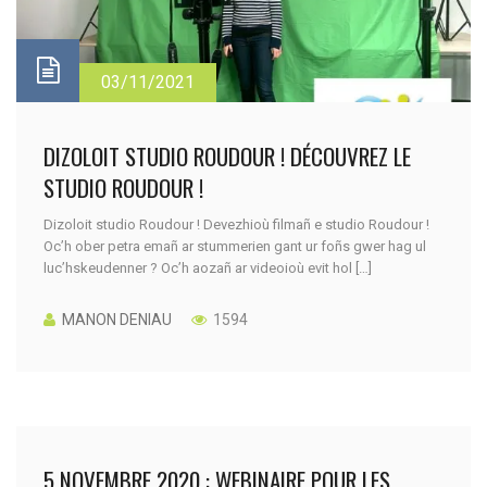
03/11/2021
DIZOLOIT STUDIO ROUDOUR ! DÉCOUVREZ LE
STUDIO ROUDOUR !
Dizoloit studio Roudour ! Devezhioù filmañ e studio Roudour !
Oc’h ober petra emañ ar stummerien gant ur foñs gwer hag ul
luc’hskeudenner ? Oc’h aozañ ar videoioù evit hol […]
MANON DENIAU
1594
5 NOVEMBRE 2020 : WEBINAIRE POUR LES