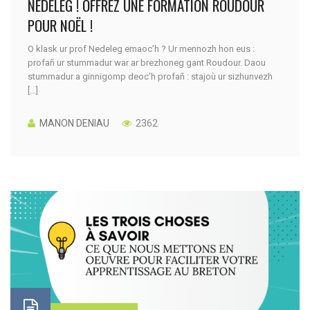
NEDELEG ! OFFREZ UNE FORMATION ROUDOUR
POUR NOËL !
O klask ur prof Nedeleg emaoc’h ? Ur mennozh hon eus :
profañ ur stummadur war ar brezhoneg gant Roudour. Daou
stummadur a ginnigomp deoc’h profañ : stajoù ur sizhunvezh
[…]
MANON DENIAU
2362