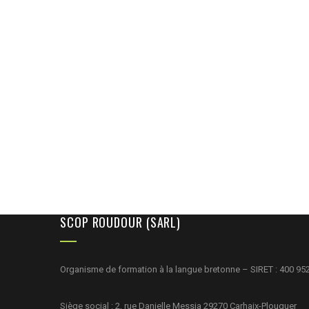
SCOP ROUDOUR (SARL)
Organisme de formation à la langue bretonne – SIRET : 400 95
Siège social : 2, rue Danielle Messia 29270 Carhaix-Plouguer