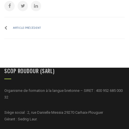
ARTICLE PRÉCÉDENT
SCOP ROUDOUR (SARL)
Organisme de formation à la langue bretonne – SIRET : 400 952 685 000
32
Siège social : 2, rue Danielle Messia 29270 Carhaix-Plouguer
Gérant : Sedrig Laur.