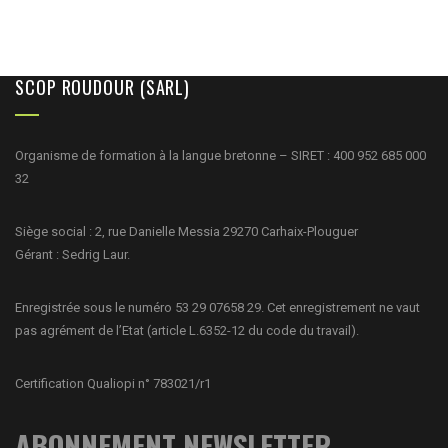
SCOP ROUDOUR (SARL)
Organisme de formation à la langue bretonne – SIRET : 400 952 685 000
32
Siège social : 2, rue Danielle Messia 29270 Carhaix-Plouguer
Gérant : Sedrig Laur.
Enregistrée sous le numéro 53 29 07658 29. Cet enregistrement ne vaut
pas agrément de l’Etat (article L.6352-12 du code du travail).
Certification Qualiopi n° 783021/r1
ABONNEMENT NEWSLETTER