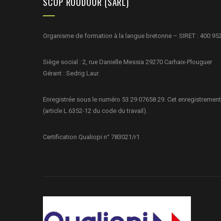
SCOP ROUDOUR (SARL)
Organisme de formation à la langue bretonne – SIRET : 400 95
Siège social : 2, rue Danielle Messia 29270 Carhaix-Plouguer
Gérant : Sedrig Laur.
Enregistrée sous le numéro 53 29 07658 29. Cet enregistrement
(article L.6352-12 du code du travail).
Certification Qualiopi n° 783021/r1