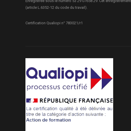
Enregistrée sous le numéro 53 29 07658 29. Cet enregistrement
(article L.6352-12 du code du travail).
Certification Qualiopi n° 783021/r1