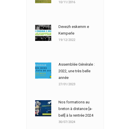
10/11/2016
Devezh eskemm e
Kemperle
19/12/2022
Assemblée Générale :
2022, une très belle
année
27/01/2023
Nos formations au
breton à distance [a-
bell] à la rentrée 2024
30/07/2024