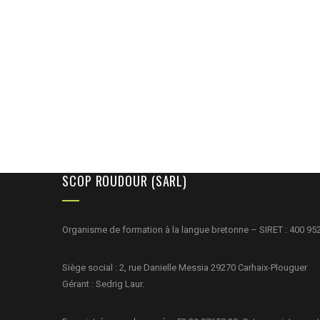
SCOP ROUDOUR (SARL)
Organisme de formation à la langue bretonne – SIRET : 400 95
Siège social : 2, rue Danielle Messia 29270 Carhaix-Plouguer
Gérant : Sedrig Laur.