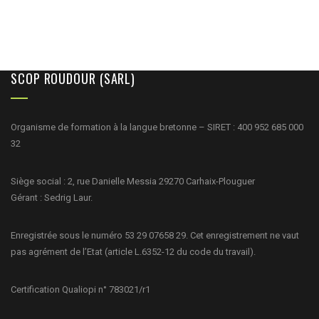
SCOP ROUDOUR (SARL)
Organisme de formation à la langue bretonne – SIRET : 400 952 685 000
32
Siège social : 2, rue Danielle Messia 29270 Carhaix-Plouguer
Gérant : Sedrig Laur.
Enregistrée sous le numéro 53 29 07658 29. Cet enregistrement ne vaut
pas agrément de l’Etat (article L.6352-12 du code du travail).
Certification Qualiopi n° 783021/r1