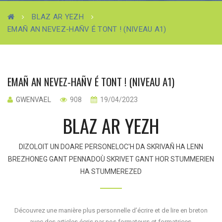
BLAZ AR YEZH
EMAÑ AN NEVEZ-HAÑV É TONT ! (NIVEAU A1)
EMAÑ AN NEVEZ-HAÑV É TONT ! (NIVEAU A1)
GWENVAEL
908
19/04/2023
BLAZ AR YEZH
DIZOLOIT UN DOARE PERSONELOC'H DA SKRIVAÑ HA LENN
BREZHONEG GANT PENNADOÙ SKRIVET GANT HOR STUMMERIEN
HA STUMMEREZED
Découvrez une manière plus personnelle d’écrire et de lire en breton
avec des articles écris par nos formateurs et formatrices.