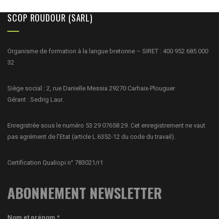
SCOP ROUDOUR (SARL)
Organisme de formation à la langue bretonne – SIRET : 400 952 685 000
32
Siège social : 2, rue Danielle Messia 29270 Carhaix-Plouguer
Gérant : Sedrig Laur.
Enregistrée sous le numéro 53 29 07658 29. Cet enregistrement ne vaut
pas agrément de l’Etat (article L.6352-12 du code du travail).
Certification Qualiopi n° 783021/r1
ABONNEMENT NEWSLETTER
Nom et prénom *