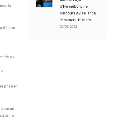
nce, la
d’Hennebont : le
parcours A2 se lance
le samedi 19 mars
27/01/2022
la Région
on de six
le.
re prise en
é par un
e 2024 et