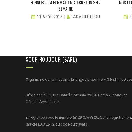
DOUR À
FONNUS – LA FORMATION AU BRETON 3H /
NOS FO
 CETTE
SEMAINE
TARA HUELLOU
11 Août, 2025
8
LAUR
SCOP ROUDOUR (SARL)
Organisme de formation à la langue bretonne – SIRET : 400 95
Siège social : 2, rue Danielle Messia 29270 Carhaix-Plouguer
Gérant : Sedrig Laur.
Enregistrée sous le numéro 53 29 07658 29. Cet enregistrement
(article L.6352-12 du code du travail).