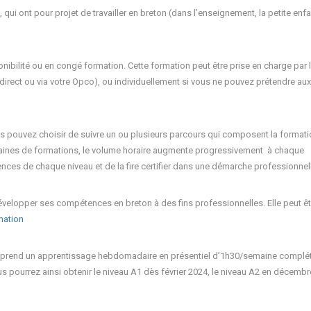
ui ont pour projet de travailler en breton (dans l’enseignement, la petite enfa
onibilité ou en congé formation. Cette formation peut être prise en charge par 
direct ou via votre Opco), ou individuellement si vous ne pouvez prétendre aux
s pouvez choisir de suivre un ou plusieurs parcours qui composent la formati
aines de formations, le volume horaire augmente progressivement à chaque
ences de chaque niveau et de la fire certifier dans une démarche professionnel
évelopper ses compétences en breton à des fins professionnelles. Elle peut êt
rmation
mprend un apprentissage hebdomadaire en présentiel d’1h30/semaine complét
s pourrez ainsi obtenir le niveau A1 dès février 2024, le niveau A2 en décembr