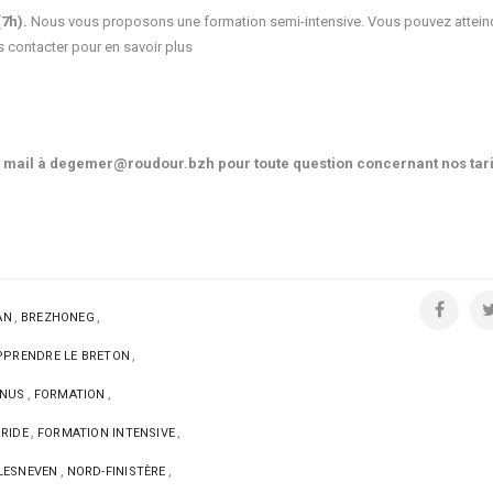
7h).
Nous vous proposons une formation semi-intensive. Vous pouvez atteind
s contacter pour en savoir plus
r mail à degemer@roudour.bzh pour toute question concernant nos tari
,
,
AN
BREZHONEG
,
PRENDRE LE BRETON
,
,
NUS
FORMATION
,
,
RIDE
FORMATION INTENSIVE
,
,
LESNEVEN
NORD-FINISTÈRE