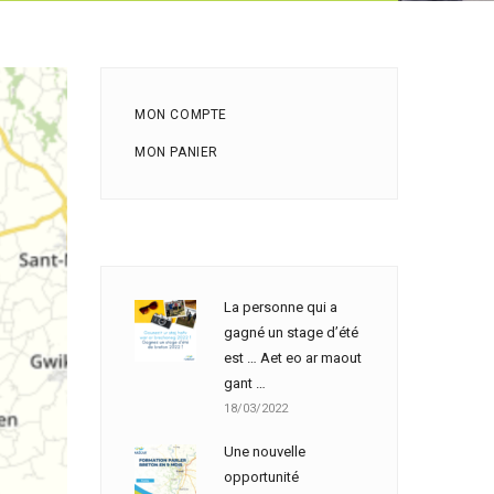
MON COMPTE
MON PANIER
La personne qui a
gagné un stage d’été
est … Aet eo ar maout
gant …
18/03/2022
Une nouvelle
opportunité