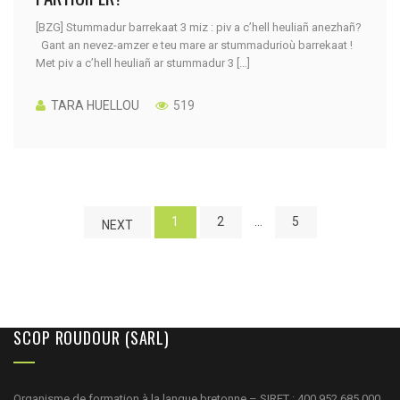
[BZG] Stummadur barrekaat 3 miz : piv a c’hell heuliañ anezhañ?
Gant an nevez-amzer e teu mare ar stummadurioù barrekaat !
Met piv a c’hell heuliañ ar stummadur 3 […]
TARA HUELLOU
519
1
2
…
5
NEXT
SCOP ROUDOUR (SARL)
Organisme de formation à la langue bretonne – SIRET : 400 952 685 000