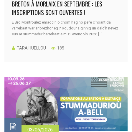
BRETON À MORLAIX EN SEPTEMBRE : LES
INSCRIPTIONS SONT OUVERTES !
E Bro Montroulez emaoc’h o chom hag ho pefe c’hoant da
varrekaat war ar brezhoneg ? Roudour a ginnig un dalc’h nevez
eus ar stummadur barrekaat e miz Gwengolo 2026 […]
TARA HUELLOU
185
03/06/2026