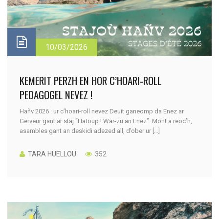
10/03/2026
KEMERIT PERZH EN HOR C’HOARI-ROLL
PEDAGOGEL NEVEZ !
Hañv 2026 : ur c’hoari-roll nevez Deuit ganeomp da Enez ar
Gerveur gant ar staj “Hatoup ! War-zu an Enez”. Mont a reoc’h,
asambles gant an deskidi·adezed all, d’ober ur […]
TARA HUELLOU
352