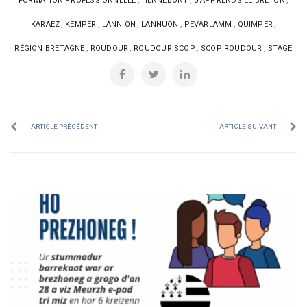
FORMATION PROFESSIONNELLE
HENNEBONT
J'APPRENDS LE BRETON
,
,
,
,
,
,
KARAEZ
KEMPER
LANNION
LANNUON
PEVARLAMM
QUIMPER
,
,
,
,
RÉGION BRETAGNE
ROUDOUR
ROUDOUR SCOP
SCOP ROUDOUR
STAGE
ARTICLE PRÉCÉDENT
ARTICLE SUIVANT