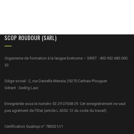
SCOP ROUDOUR (SARL)
Organisme de formation à la langue bretonne – SIRET : 400 952 685 000
32
Siège social : 2, rue Danielle Messia 29270 Carhaix-Plouguer
Gérant : Sedrig Laur.
Enregistrée sous le numéro 53 29 07658 29. Cet enregistrement ne vaut
pas agrément de l’Etat (article L.6352-12 du code du travail).
Certification Qualiopi n° 783021/r1