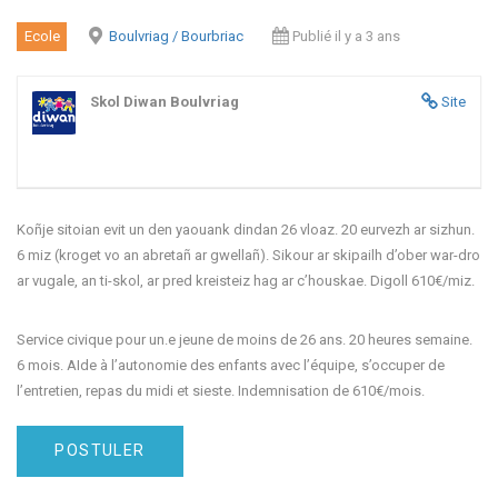
Ecole
Boulvriag / Bourbriac
Publié il y a 3 ans
Skol Diwan Boulvriag
Site
Koñje sitoian evit un den yaouank dindan 26 vloaz. 20 eurvezh ar sizhun.
6 miz (kroget vo an abretañ ar gwellañ). Sikour ar skipailh d’ober war-dro
ar vugale, an ti-skol, ar pred kreisteiz hag ar c’houskae. Digoll 610€/miz.
Service civique pour un.e jeune de moins de 26 ans. 20 heures semaine.
6 mois. AIde à l’autonomie des enfants avec l’équipe, s’occuper de
l’entretien, repas du midi et sieste. Indemnisation de 610€/mois.