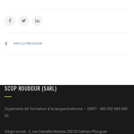
ARTICLE PRÉCÉDENT
SCOP ROUDOUR (SARL)
Organisme de formation à la langue bretonne – SIRET : 400 952 685 000
32
Siège social : 2, rue Danielle Messia 29270 Carhaix-Plouguer