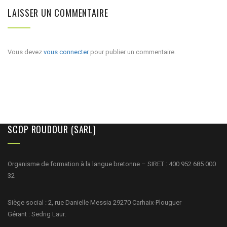
LAISSER UN COMMENTAIRE
Vous devez
vous connecter
pour publier un commentaire.
SCOP ROUDOUR (SARL)
Organisme de formation à la langue bretonne – SIRET : 400 952 685 000
32
Siège social : 2, rue Danielle Messia 29270 Carhaix-Plouguer
Gérant : Sedrig Laur.