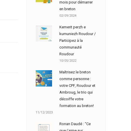
mois pour démarrer
en breton
02/09/2024
Kemerit perzh e
kumuniezh Roudour /
Participez à la
communauté
Roudour
10/05/2022
Maîtrisez le breton
comme personne :
votre CPF, Roudour et
Ambroug, le trio qui
décoiffe votre
formation au breton!
11/12/2023
Ronan Daudé : “Ce
que j’aime sur