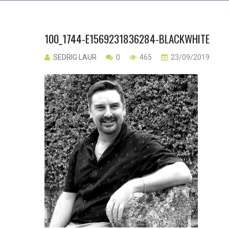
100_1744-E1569231836284-BLACKWHITE
SEDRIG LAUR
0
465
23/09/2019