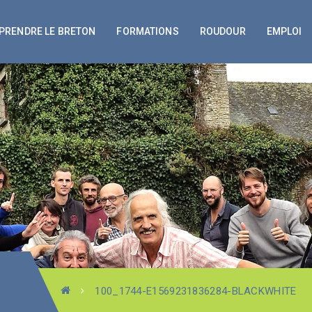
PRENDRE LE BRETON
FORMATIONS
ROUDOUR
EMPLOI
100_1744-E1569231836284-BLACKWHITE