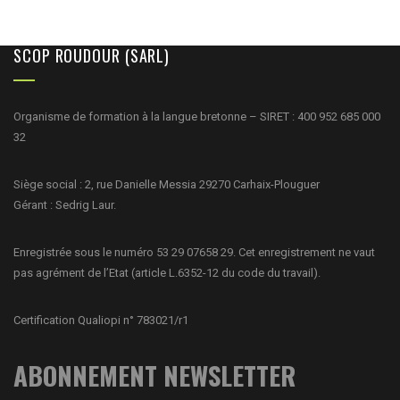
SCOP ROUDOUR (SARL)
Organisme de formation à la langue bretonne – SIRET : 400 952 685 000
32
Siège social : 2, rue Danielle Messia 29270 Carhaix-Plouguer
Gérant : Sedrig Laur.
Enregistrée sous le numéro 53 29 07658 29. Cet enregistrement ne vaut
pas agrément de l’Etat (article L.6352-12 du code du travail).
Certification Qualiopi n° 783021/r1
ABONNEMENT NEWSLETTER