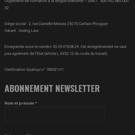
Organisme de formation à la langue bretonne – SIRET : 400 952 685 000
32
Siège social : 2, rue Danielle Messia 29270 Carhaix-Plouguer
Gérant : Sedrig Laur.
Enregistrée sous le numéro 53 29 07658 29. Cet enregistrement ne vaut
pas agrément de l’Etat (article L.6352-12 du code du travail).
Certification Qualiopi n° 783021/r1
ABONNEMENT NEWSLETTER
Nom et prénom *