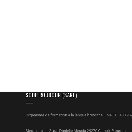
SCOP ROUDOUR (SARL)
Organisme de formation à la langue bretonne – SIRET : 400 95
Siège social : 2, rue Danielle Messia 29270 Carhaix-Plouguer