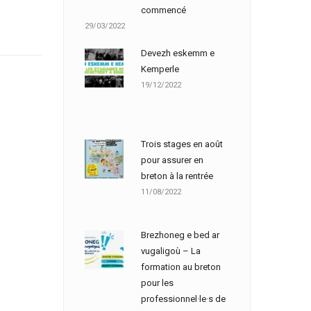
commencé
29/03/2022
Devezh eskemm e
Kemperle
19/12/2022
Trois stages en août
pour assurer en
breton à la rentrée
11/08/2022
Brezhoneg e bed ar
vugaligoù – La
formation au breton
pour les
professionnel·le·s de