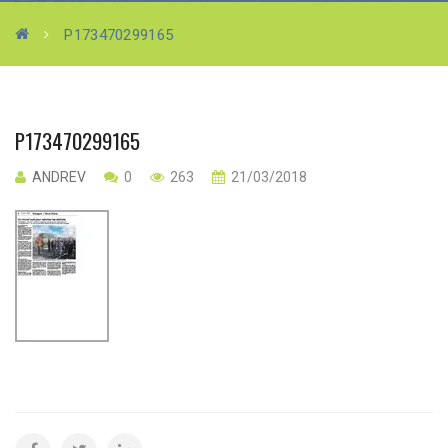
P173470299165
P173470299165
ANDREV
0
263
21/03/2018