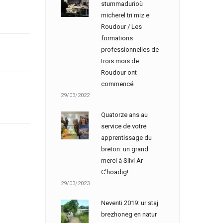
stummadurioù
micherel tri miz e
Roudour / Les
formations
professionnelles de
trois mois de
Roudour ont
commencé
29/03/2022
Quatorze ans au
service de votre
apprentissage du
breton: un grand
merci à Silvi Ar
C’hoadig!
29/03/2023
Neventi 2019: ur staj
brezhoneg en natur