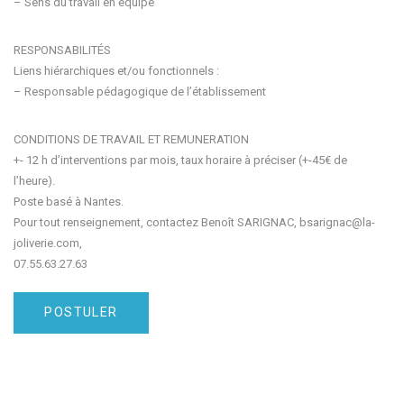
– Sens du travail en équipe
RESPONSABILITÉS
Liens hiérarchiques et/ou fonctionnels :
– Responsable pédagogique de l’établissement
CONDITIONS DE TRAVAIL ET REMUNERATION
+- 12 h d’interventions par mois, taux horaire à préciser (+-45€ de
l’heure).
Poste basé à Nantes.
Pour tout renseignement, contactez Benoît SARIGNAC, bsarignac@la-
joliverie.com,
07.55.63.27.63