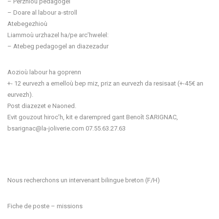
– Perzhioù pedagogel
– Doare al labour a-stroll
Atebegezhioù
Liammoù urzhazel ha/pe arc’hwelel:
– Atebeg pedagogel an diazezadur
Aozioù labour ha goprenn
+- 12 eurvezh a emelloù bep miz, priz an eurvezh da resisaat (+-45€ an
eurvezh).
Post diazezet e Naoned.
Evit gouzout hiroc’h, kit e darempred gant Benoît SARIGNAC,
bsarignac@la-joliverie.com 07.55.63.27.63
Nous recherchons un intervenant bilingue breton (F/H)
Fiche de poste – missions