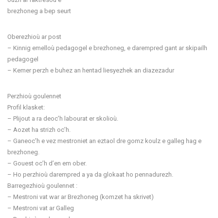
brezhoneg a bep seurt
Oberezhioù ar post
– Kinnig emelloù pedagogel e brezhoneg, e darempred gant ar skipailh
pedagogel
– Kemer perzh e buhez an hentad liesyezhek an diazezadur
Perzhioù goulennet
Profil klasket:
– Plijout a ra deoc’h labourat er skolioù.
– Aozet ha strizh oc’h.
– Ganeoc’h e vez mestroniet an eztaol dre gomz koulz e galleg hag e
brezhoneg.
– Gouest oc’h d’en em ober.
– Ho perzhioù darempred a ya da glokaat ho pennadurezh.
Barregezhioù goulennet :
– Mestroni vat war ar Brezhoneg (komzet ha skrivet)
– Mestroni vat ar Galleg