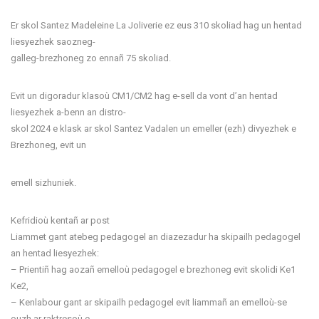
Er skol Santez Madeleine La Joliverie ez eus 310 skoliad hag un hentad
liesyezhek saozneg-
galleg-brezhoneg zo ennañ 75 skoliad.
Evit un digoradur klasoù CM1/CM2 hag e-sell da vont d’an hentad
liesyezhek a-benn an distro-
skol 2024 e klask ar skol Santez Vadalen un emeller (ezh) divyezhek e
Brezhoneg, evit un
emell sizhuniek.
Kefridioù kentañ ar post
Liammet gant atebeg pedagogel an diazezadur ha skipailh pedagogel
an hentad liesyezhek:
– Prientiñ hag aozañ emelloù pedagogel e brezhoneg evit skolidi Ke1
Ke2,
– Kenlabour gant ar skipailh pedagogel evit liammañ an emelloù-se
ouzh ar raktresoù e