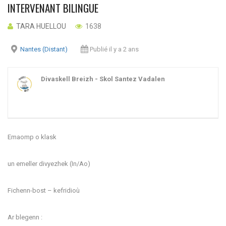
INTERVENANT BILINGUE
TARA HUELLOU
1638
Nantes (Distant)
Publié il y a 2 ans
Divaskell Breizh - Skol Santez Vadalen
Emaomp o klask
un emeller divyezhek (In/Ao)
Fichenn-bost – kefridioù
Ar blegenn :