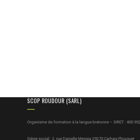
SCOP ROUDOUR (SARL)
Organisme de formation à la langue bretonne – SIRET : 400 95
Siège social : 2, rue Danielle Messia 29270 Carhaix-Plouguer