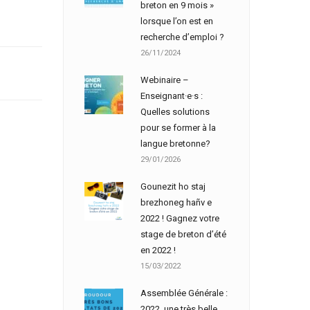
breton en 9 mois »
lorsque l’on est en
recherche d’emploi ?
26/11/2024
Webinaire –
Enseignant·e·s :
Quelles solutions
pour se former à la
langue bretonne?
29/01/2026
Gounezit ho staj
brezhoneg hañv e
2022 ! Gagnez votre
stage de breton d’été
en 2022 !
15/03/2022
Assemblée Générale :
2022, une très belle