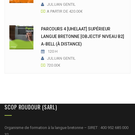
JULUAN GENTIL
A PARTIR DE
420.00
€
PARCOURS 4 [UHELAAT] SUPÉRIEUR
LANGUE BRETONNE [OBJECTIF NIVEAU B2]
A-BELL (À DISTANCE)
120 H
JULUAN GENTIL
720.00
€
SCOP ROUDOUR (SARL)
Organisme de formation à la langue bretonne – SIRET : 400 952 685 000
32