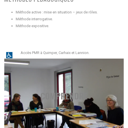
Méthode active : mise en situation – jeux de rôles.
Méthode interrogative.
Méthode expositive.
Accès PMR à Quimper, Carhaix et Lannion.
COMPRENDRE
COMPRENDRE
Écoute documents audio
Acquisition de vocabulaire
Étude de textes