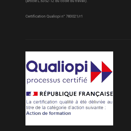
(article L.6352-12 du code du travail).
Certification Qualiopi n° 783021/r1