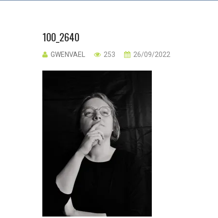
100_2640
GWENVAEL
253
26/09/2022