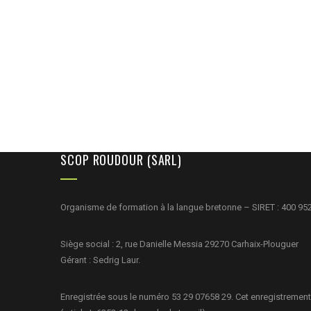
SCOP ROUDOUR (SARL)
Organisme de formation à la langue bretonne – SIRET : 400 95
Siège social : 2, rue Danielle Messia 29270 Carhaix-Plouguer
Gérant : Sedrig Laur.
Enregistrée sous le numéro 53 29 07658 29. Cet enregistrement