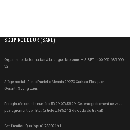
SCOP ROUDOUR (SARL)
Organisme de formation à la langue bretonne – SIRET : 400 952 685 000
32
Siège social : 2, rue Danielle Messia 29270 Carhaix-Plouguer
Gérant : Sedrig Laur.
Enregistrée sous le numéro 53 29 07658 29. Cet enregistrement ne vaut
pas agrément de l’Etat (article L.6352-12 du code du travail).
Certification Qualiopi n° 783021/r1