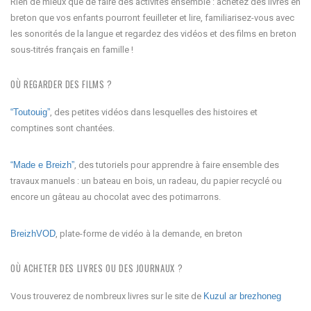
Rien de mieux que de faire des activités ensemble : achetez des livres en
breton que vos enfants pourront feuilleter et lire, familiarisez-vous avec
les sonorités de la langue et regardez des vidéos et des films en breton
sous-titrés français en famille !
OÙ REGARDER DES FILMS ?
“Toutouig”
, des petites vidéos dans lesquelles des histoires et
comptines sont chantées.
“Made e Breizh”
, des tutoriels pour apprendre à faire ensemble des
travaux manuels : un bateau en bois, un radeau, du papier recyclé ou
encore un gâteau au chocolat avec des potimarrons.
BreizhVOD
, plate-forme de vidéo à la demande, en breton
OÙ ACHETER DES LIVRES OU DES JOURNAUX ?
Vous trouverez de nombreux livres sur le site de
Kuzul ar brezhoneg