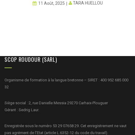
TARA HUELLOU
11 Août, 2025
SCOP ROUDOUR (SARL)
Organisme de formation à la langue bretonne – SIRET : 400 952 685 000
32
Siège social : 2, rue Danielle Messia 29270 Carhaix-Plouguer
Gérant : Sedrig Laur.
Enregistrée sous le numéro 53 29 07658 29. Cet enregistrement ne vaut
pas agrément de l’Etat (article L.6352-12 du code du travail).