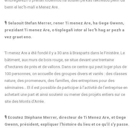
embregerezh o prenañ lodennoù ha souten pe kas raktresoù penn da
benn el lec’h-mañ e Menez Are.
🎙 Selaouit Stefan Merrer, rener Ti menez Are, ha Gege Gwenn,
prezidant Ti menez Are, o tisplegañ istor al lec’h hag ar pezh a
vez graet eno.
Ti menez Are a été fondé il y a 30 ans à Brasparts dans le Finistère. Le
bâtiment, aux murs de bois rouge, se situe devant une trentaine
d’hectares de prés et de vallons. Dans ce centre qui peut loger plus de
100 personnes, on accueille des groupes divers et variés : des classes
nature, des promeneurs, des familles, des entreprises pour des
séminaires… Et il est possible de participer à l’activité de l’entreprise en
achetant une part et ainsi soutenir ou mener des projets entiers sur ce
site des Monts d’Arrée.
🎙 Ecoutez Stéphane Merrer, directeur de Ti Menez Are, et Gege
Gwenn, président, expliquer l’histoire du lieu et ce qu’il s’y passe.