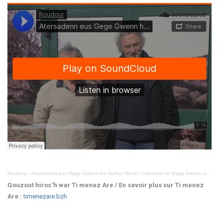
Roudour
·
Atersadenn eus Gege Gwenn ha Stefan Merrer / Interview de Gege Gwenn et Stéphane Merrer
Gouzout hiroc’h war Ti menez Are / En savoir plus sur Ti menez
Are :
timenezare.bzh