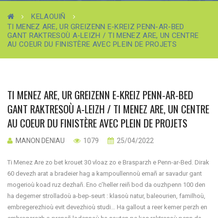
KELAOUIÑ
TI MENEZ ARE, UR GREIZENN E-KREIZ PENN-AR-BED
GANT RAKTRESOÙ A-LEIZH / TI MENEZ ARE, UN CENTRE
AU COEUR DU FINISTÈRE AVEC PLEIN DE PROJETS
TI MENEZ ARE, UR GREIZENN E-KREIZ PENN-AR-BED
GANT RAKTRESOÙ A-LEIZH / TI MENEZ ARE, UN CENTRE
AU COEUR DU FINISTÈRE AVEC PLEIN DE PROJETS
MANON DENIAU
1079
25/04/2022
Ti Menez Are zo bet krouet 30 vloaz zo e Brasparzh e Penn-ar-Bed. Dirak
60 devezh arat a bradeier hag a kampoullennoù emañ ar savadur gant
mogerioù koad ruz dezhañ. Eno c’heller reiñ bod da ouzhpenn 100 den
ha degemer strolladoù a-bep-seurt : klasoù natur, baleourien, familhoù,
embregerezhioù evit devezhioù studi… Ha gallout a reer kemer perzh en