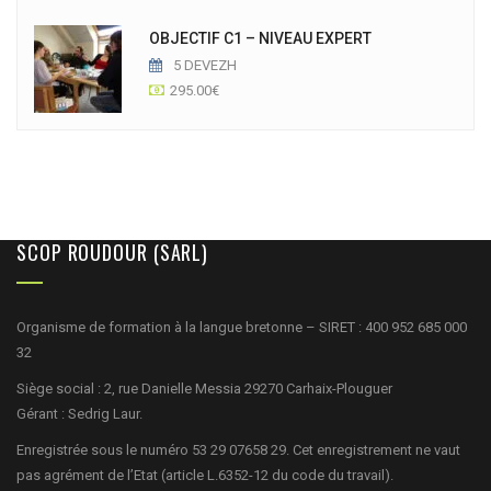
OBJECTIF C1 – NIVEAU EXPERT
5 DEVEZH
295.00
€
SCOP ROUDOUR (SARL)
Organisme de formation à la langue bretonne – SIRET : 400 952 685 000
32
Siège social : 2, rue Danielle Messia 29270 Carhaix-Plouguer
Gérant : Sedrig Laur.
Enregistrée sous le numéro 53 29 07658 29. Cet enregistrement ne vaut
pas agrément de l’Etat (article L.6352-12 du code du travail).