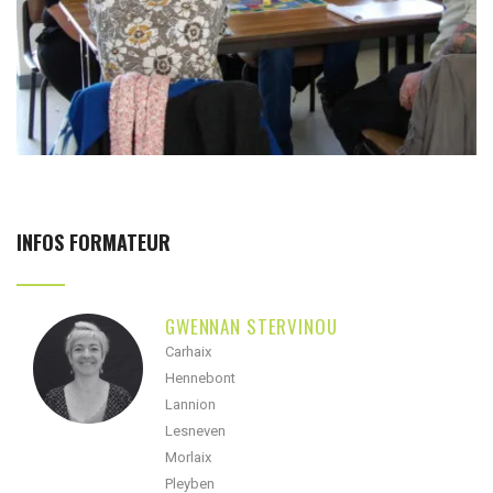
INFOS FORMATEUR
GWENNAN STERVINOU
Carhaix
Hennebont
Lannion
Lesneven
Morlaix
Pleyben