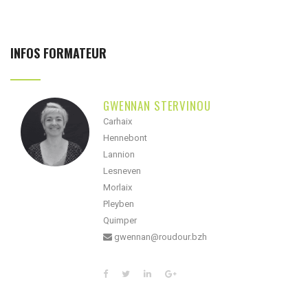
INFOS FORMATEUR
GWENNAN STERVINOU
Carhaix
Hennebont
Lannion
Lesneven
Morlaix
Pleyben
Quimper
gwennan@roudour.bzh