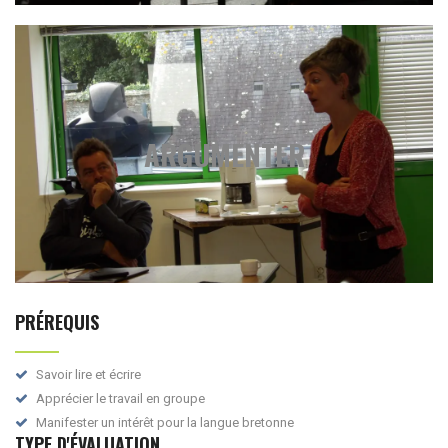
ARGUMENTER
ARGUMENTER
Jeux de rôle
Mise en situation
Organisation de débats
PRÉREQUIS
Savoir lire et écrire
Apprécier le travail en groupe
Manifester un intérêt pour la langue bretonne
TYPE D'ÉVALUATION