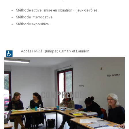
Méthode active : mise en situation – jeux de rôles.
Méthode interrogative.
Méthode expositive.
Accès PMR à Quimper, Carhaix et Lannion.
COMPRENDRE
COMPRENDRE
Écoute documents audio
Acquisition de vocabulaire
Étude de textes