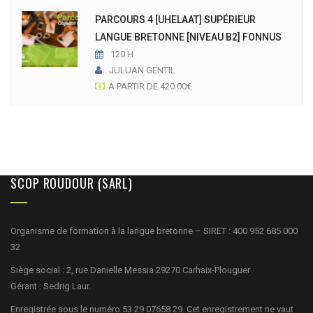
PARCOURS 4 [UHELAAT] SUPÉRIEUR
LANGUE BRETONNE [NIVEAU B2] FONNUS
120 H
JULUAN GENTIL
A PARTIR DE
420.00
€
SCOP ROUDOUR (SARL)
Organisme de formation à la langue bretonne – SIRET : 400 952 685 000
32
Siège social : 2, rue Danielle Messia 29270 Carhaix-Plouguer
Gérant : Sedrig Laur.
Enregistrée sous le numéro 53 29 07658 29. Cet enregistrement ne vaut